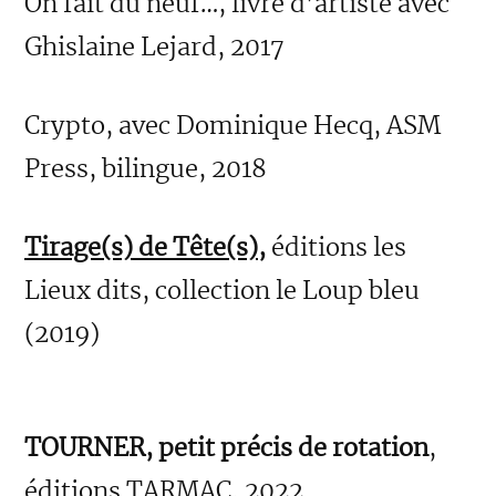
On fait du neuf…, livre d’artiste avec
Ghislaine Lejard, 2017
Crypto, avec Dominique Hecq, ASM
Press, bilingue, 2018
Tirage(s) de Tête(s),
éditions les
Lieux dits, collection le Loup bleu
(2019)
TOURNER, petit précis de rotation
,
éditions TARMAC, 2022